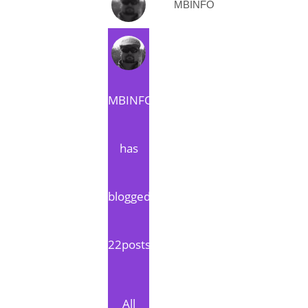
MBINFO
MBINFO
has
blogged
22posts
All