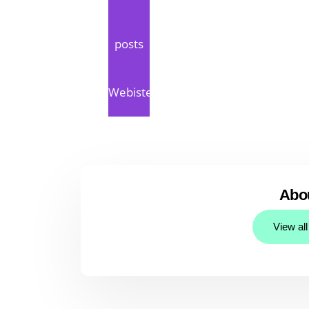
posts
Webiste
Abo
View al