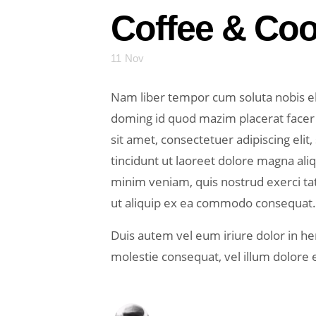
Coffee & Coo
11
Nov
Nam liber tempor cum soluta nobis el
doming id quod mazim placerat face
sit amet, consectetuer adipiscing el
tincidunt ut laoreet dolore magna ali
minim veniam, quis nostrud exerci tati
ut aliquip ex ea commodo consequat.
Duis autem vel eum iriure dolor in hen
molestie consequat, vel illum dolore eu