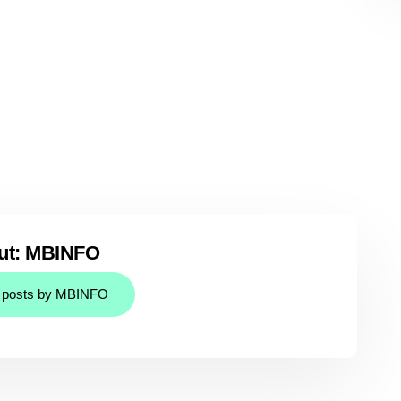
ut: MBINFO
l posts by MBINFO