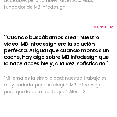
accesible, pero también divertido. Maxi,
fundador de MB Infodesign”
CARPE DIEM
``Cuando buscábamos crear nuestro
video, MB Infodesign era la solución
perfecta. Al igual que cuando montas un
coche, hay algo sobre MB Infodesign que
lo hace accesible y, a la vez, sofisticado``.
“Mi lema es la simplicidad: nuestro trabajo es
muy variado, por eso elegí a MB Infodesign,
para que la obra destaque”. Alessi S.L.