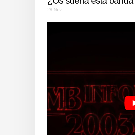
¿Os suena esta banda
28
Nov