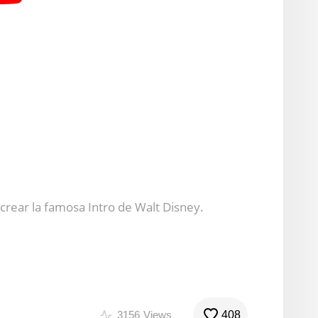
rear la famosa Intro de Walt Disney.
3156
Views
408