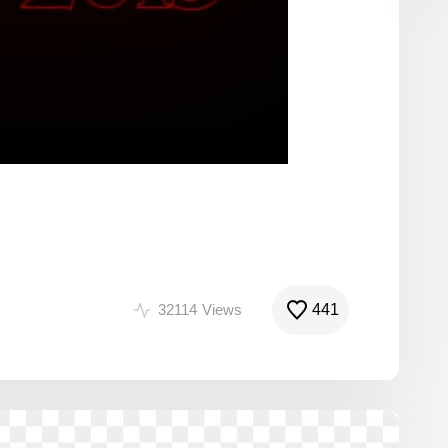
32114
Views
441