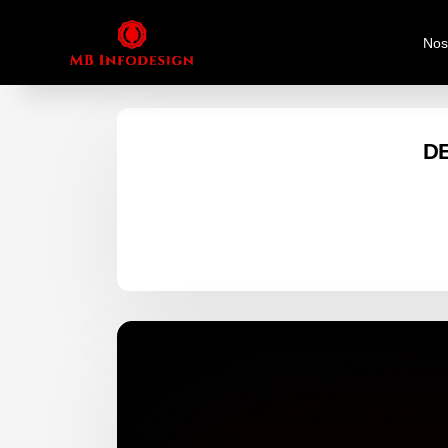
Home
Author archive:
MBINFO
Nos
D